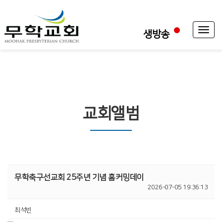
Toggl
생방송
naviga
교회앨범
무학축구선교회 25주년 기념 홈커밍데이
2026-07-05 19:36:13
최석빈