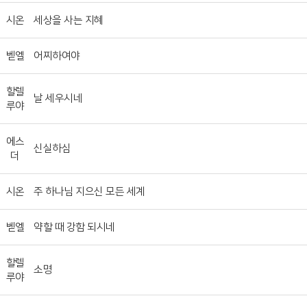
시온
세상을 사는 지혜
벧엘
어찌하여야
할렐
날 세우시네
루야
에스
신실하심
더
시온
주 하나님 지으신 모든 세계
벧엘
약할 때 강함 되시네
할렐
소명
루야