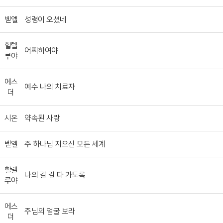
벧엘
성령이 오셨네
할렐
어찌하여야
루야
에스
예수 나의 치료자
더
시온
약속된 사랑
벧엘
주 하나님 지으신 모든 세계
할렐
나의 갈 길 다 가도록
루야
에스
주님의 얼굴 보라
더