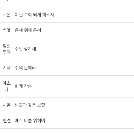
시온
이런 교회 되게 하소서
벧엘
은혜 위에 은혜
할렐
주만 섬기세
루야
기타
주의 은혜라
에스
회개 찬송
더
시온
샘물과 같은 보혈
벧엘
예수 나를 위하여