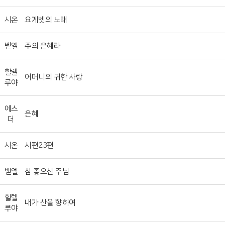
시온
요게벳의 노래
벧엘
주의 은혜라
할렐
어머니의 귀한 사랑
루야
에스
은혜
더
시온
시편23편
벧엘
참 좋으신 주님
할렐
내가 산을 향하여
루야