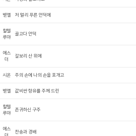
벧엘
저 멀리 푸른 언덕에
할렐
골고다 언덕
루야
에스
갈보리 산 위에
더
시온
주의 손에 나의 손을 포개고
벧엘
값비싼 향유를 주께 드린
할렐
존귀하신 구주
루야
에스
찬송과 경배
더