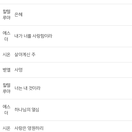
할렐
은혜
루야
에스
내가 너를 사랑함이라
더
시온
살아계신 주
벧엘
사명
할렐
너는 내 것이라
루야
에스
하나님의 열심
더
시온
사랑은 영원하리