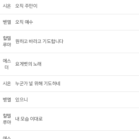
시온
오직 주만이
벧엘
오직 예수
할렐
원하고 바라고 기도합니다
루야
에스
요게벳의 노래
더
시온
누군가 널 위해 기도하네
벧엘
있으니
할렐
내 모습 이대로
루야
에스