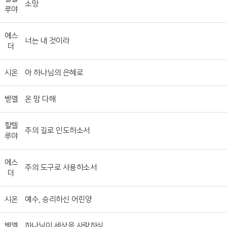
소망
루야
에스
너는 내 것이라
더
시온
아 하나님의 은혜로
벧엘
온 맘 다해
할렐
주의 길로 인도하소서
루야
에스
주의 도구로 사용하소서
더
시온
예수, 승리하신 어린양
벧엘
하나님이 세상을 사랑하심