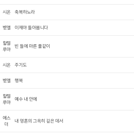
시온
축복하노라
벧엘
이제야 돌아봅니다
할렐
빈 들에 마른 풀같이
루야
시온
주기도
벧엘
행복
할렐
예수 내 안에
루야
에스
내 영혼의 그윽히 깊은 데서
더