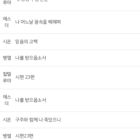
루야
에스
나 어느날 꿈속을 헤매며
더
시온
믿음의 고백
벧엘
나를 받으옵소서
할렐
시편 23편
루야
에스
나를 받으옵소서
더
시온
구주와 함께 나 죽었으니
벧엘
시편23편