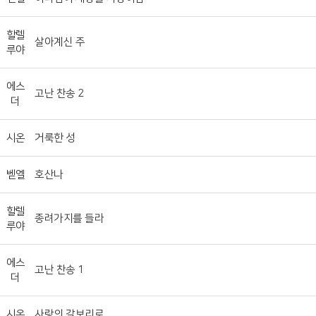
할렐
살아계신 주
루야
에스
고난 찬송 2
더
시온
거룩한 성
벧엘
호산나
할렐
종려가지를 들라
루야
에스
고난 찬송 1
더
시온
사랑의 갈보리로