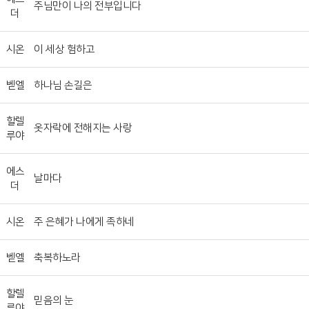
주님만이 나의 전부입니다
더
시온
이 세상 험하고
벧엘
하나님 손길은
할렐
옷자락에 전해지는 사랑
루야
에스
날마다
더
시온
주 은혜가 나에게 족하네
벧엘
축복하노라
할렐
믿음의 눈
루야