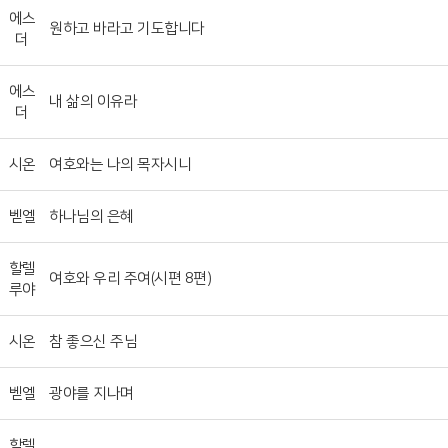
에스
원하고 바라고 기도합니다
더
에스
내 삶의 이유라
더
시온
여호와는 나의 목자시니
벧엘
하나님의 은혜
할렐
여호와 우리 주여(시편 8편)
루야
시온
참 좋으신 주님
벧엘
광야를 지나며
할렐