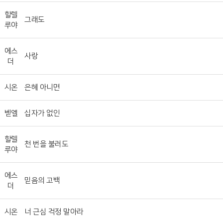
할렐
그래도
루야
에스
사랑
더
시온
은혜 아니면
벧엘
십자가 없인
할렐
천 번을 불러도
루야
에스
믿음의 고백
더
시온
너 근심 걱정 말아라