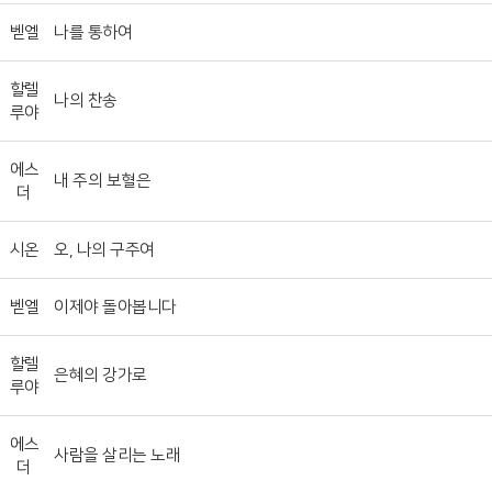
벧엘
나를 통하여
할렐
나의 찬송
루야
에스
내 주의 보혈은
더
시온
오, 나의 구주여
벧엘
이제야 돌아봅니다
할렐
은혜의 강가로
루야
에스
사람을 살리는 노래
더