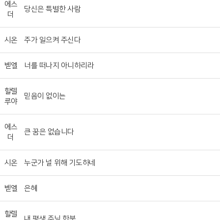
에스
당신은 특별한 사람
더
시온
주가 일으켜 주신다
벧엘
너를 떠나지 아니하리라
할렐
믿음이 없이는
루야
에스
큰 꿈은 없습니다
더
시온
누군가 널 위해 기도하네
벧엘
은혜
할렐
내 평생 주님 한분