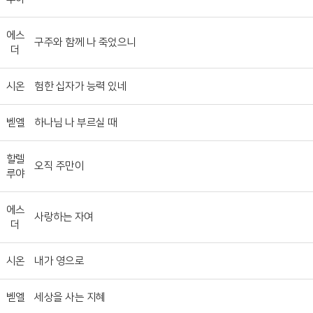
에스
구주와 함께 나 죽었으니
더
시온
험한 십자가 능력 있네
벧엘
하나님 나 부르실 때
할렐
오직 주만이
루야
에스
사랑하는 자여
더
시온
내가 영으로
벧엘
세상을 사는 지혜