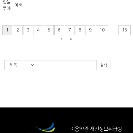
할렐
예배
루야
1
2
3
4
5
6
7
8
9
10
15
...
검색
이용약관
개인정보취급방