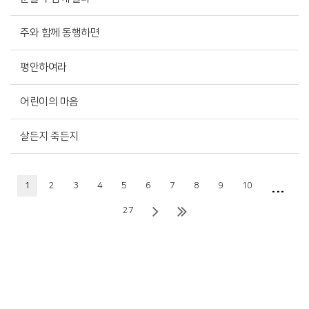
주와 함께 동행하면
평안하여라
어린이의 마음
살든지 죽든지
...
1
2
3
4
5
6
7
8
9
10
27