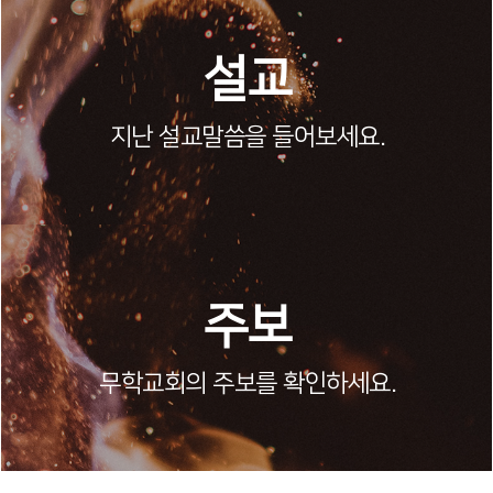
설교
지난 설교말씀을 들어보세요.
2026-08-02
""안식일의 시선""
주보
신 5:12~15
박동혁 목
무학교회의 주보를 확인하세요.