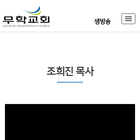
Toggl
생방송
naviga
조희진 목사