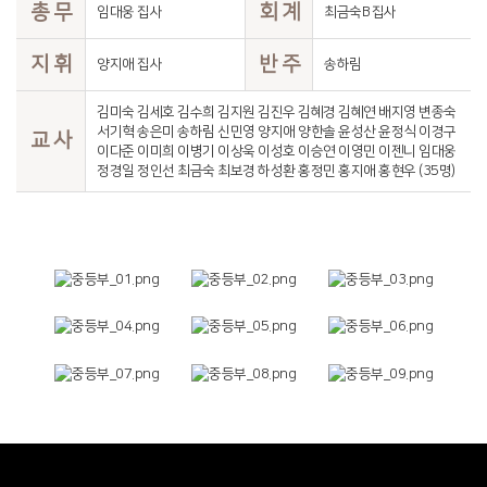
총 무
회 계
임대웅 집사
최금숙B 집사
지 휘
반 주
양지애 집사
송하림
김미숙 김세호 김수희 김지원 김진우 김혜경 김혜연 배지영 변종숙
서기혁 송은미 송하림 신민영 양지애 양한솔 윤성산 윤정식 이경구
교 사
이다준 이미희 이병기 이상욱 이성호 이승연 이영민 이젠니 임대웅
정경일 정인선 최금숙 최보경 하성환 홍정민 홍지애 홍현우 (35명)