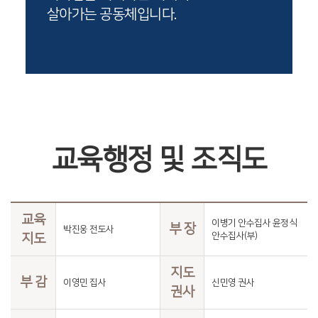
살아가는 공동체입니다.
교육행정 및 조직도
교육
이병기 안수집사 윤정식
부 장
박진웅 전도사
안수집사(부)
지도
지도
부 감
이영민 집사
신민영 권사
권사