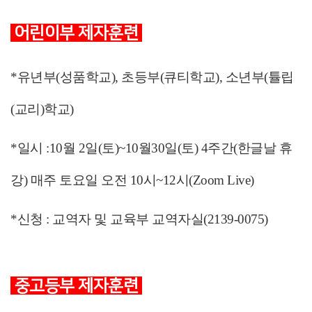
어린이부 제자훈련
*유년부(성품학교), 초등부(큐티학교), 소년부(튤립
(교리)학교)
*일시 :10월 2일(토)~10월30일(토) 4주간(한글날 휴
강) 매주 토요일 오전 10시~12시(Zoom Live)
*신청 : 교역자 및 교육부 교역자실(2139-0075)
중고등부 제자훈련