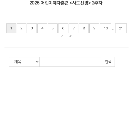
2026 어린이제자훈련 <사도신경> 2주차
...
1
2
3
4
5
6
7
8
9
10
21
검색