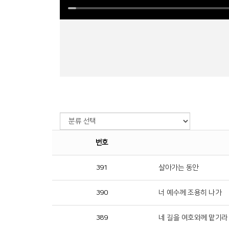
번호
391
살아가는 동안
390
너 예수께 조용히 나가
389
네 길을 여호와께 맡기라