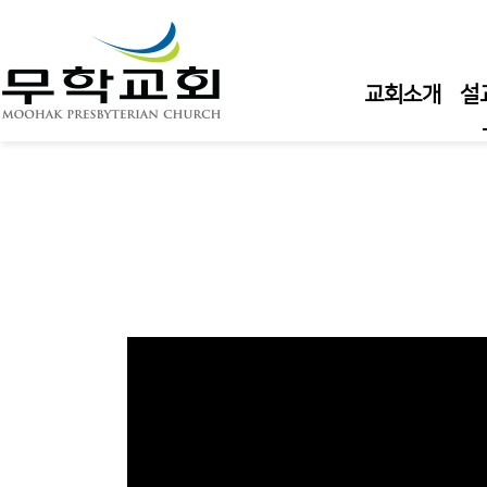
교회소개
설
주
주
주
수
수
큐
담