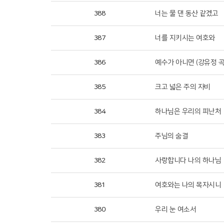
388
너는 물 댄 동산 같겠고
387
너를 지키시는 여호와
386
예수가 아니면 (강유정 곡
385
크고 넓은 주의 자비
384
하나님은 우리의 피난처
383
주님의 숨결
382
사랑합니다 나의 하나님
381
여호와는 나의 목자시니
380
우리 눈 여소서