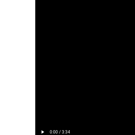
부
준
성
청
특
찬