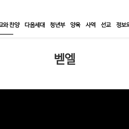
교와 찬양
다음세대
청년부
양육
사역
선교
정보
일 예배
벧엘
일 1부 예배
일오후예배
요 성경 강해
요 성령 집회
티 새벽 기도회
임목사 설교