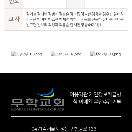
인도
김기정 김다빈 김범례 김승훈 김아름 김요한 김용휘 김우빈 김태원
교 사
김서은 박미혜 박소민 박채연 박하나 서윤희 신윤하 유미순 이미옥
임규협 임보의 최경미 최홍준 한시현 황윤숙(24명)
이용약관
개인정보취급방
침
이메일 무단수집거부
04714 서울시 성동구 행당로 123