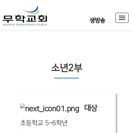
Toggl
생방송
naviga
소년2부
대상
초등학교 5~6학년