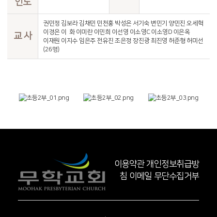
인도
권민정 김보라 김채민 민천홍 박성은 서기숙 변민기 양민진 오세혁
이경은 이 화 이미란 이민희 이선영 이소영C 이소영D 이은옥
교 사
이재원 이지수 임은주 전유진 조은정 장진광 최진영 허준형 허미선
(26명)
이용약관
개인정보취급방
침
이메일 무단수집거부