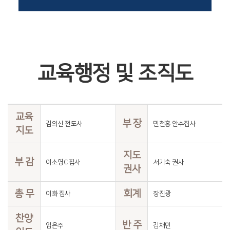
교육행정 및 조직도
교육
부 장
김의신 전도사
민천홍 안수집사
지도
지도
부 감
이소영C 집사
서기숙 권사
권사
총 무
회계
이화 집사
장진광
찬양
반 주
임은주
김채민