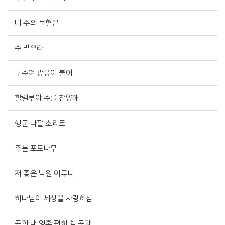
내 주의 보혈은
주 믿으라
구주여 광풍이 불어
할렐루야 주를 찬양해
행군 나팔 소리로
주는 포도나무
저 좋은 낙원 이루니
하나님이 세상을 사랑하심
곤한 내 영혼 편히 쉴 곳과