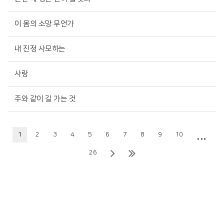
이 몸의 소망 무언가
내 진정 사모하는
사랑
주와 같이 길 가는 것
...
1
2
3
4
5
6
7
8
9
10
26