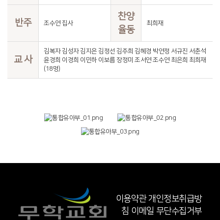
찬양
반주
조수연 집사
최희재
율동
김복자 김성자 김지은 김정선 김주희 김혜경 박연정 서규진 서춘석
교 사
윤경희 이경희 이민하 이보름 장정미 조서연 조수연 최은희 최희재
(18명)
이용약관
개인정보취급방
침
이메일 무단수집거부