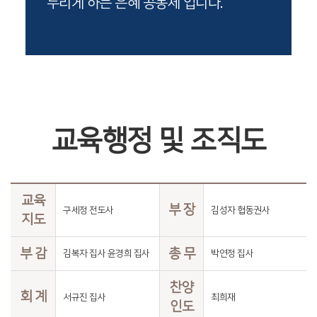
누리게 하는 은혜 공동체 입니다.
교육행정 및 조직도
교육
부 장
구세정 전도사
김성자 협동권사
지도
부 감
총 무
김복자 집사 윤경희 집사
박연정 집사
찬양
회 계
서규진 집사
최희재
인도