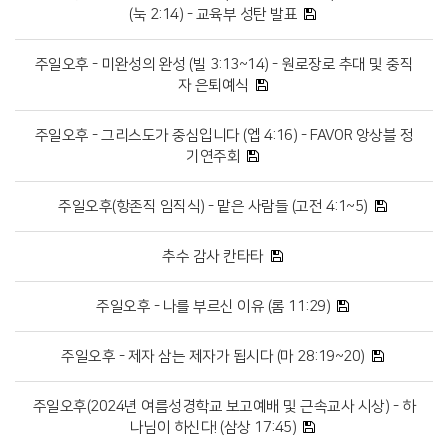
(눅 2:14) - 교육부 성탄 발표
주일오후 - 미완성의 완성 (빌 3:13~14) - 원로장로 추대 및 중직
자 은퇴예식
주일오후 - 그리스도가 중심입니다 (엡 4:16) - FAVOR 앙상블 정
기연주회
주일오후(항존직 임직식) - 맡은 사람들 (고전 4:1~5)
추수 감사 칸타타
주일오후 - 나를 부르신 이유 (롬 11:29)
주일오후 - 제자 삼는 제자가 됩시다 (마 28:19~20)
주일오후(2024년 여름성경학교 보고예배 및 근속교사 시상) - 하
나님이 하신다! (삼상 17:45)