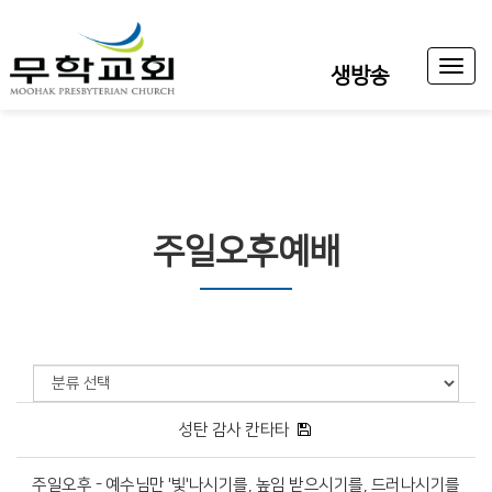
Toggl
생방송
naviga
주일오후예배
성탄 감사 칸타타
주일오후 - 예수님만 '빛'나시기를, 높임 받으시기를, 드러나시기를